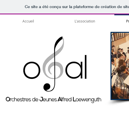
Ce site a été conçu sur la plateforme de création de sit
Accueil
L'association
P
O
rchestres de
J
eunes
A
lfred
L
oewenguth