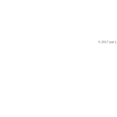
© 2017 par L